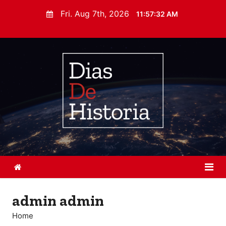
S
Fri. Aug 7th, 2026
11:57:32 AM
k
i
p
t
o
c
o
n
t
e
n
t
admin admin
Home