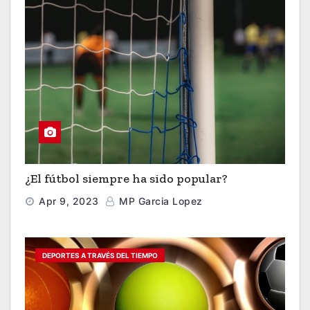
¿El fútbol siempre ha sido popular?
Apr 9, 2023
MP Garcia Lopez
DEPORTES A TRAVÉS DEL TIEMPO