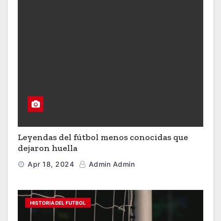
Leyendas del fútbol menos conocidas que
dejaron huella
Apr 18, 2024
Admin Admin
HISTORIA DEL FUTBOL