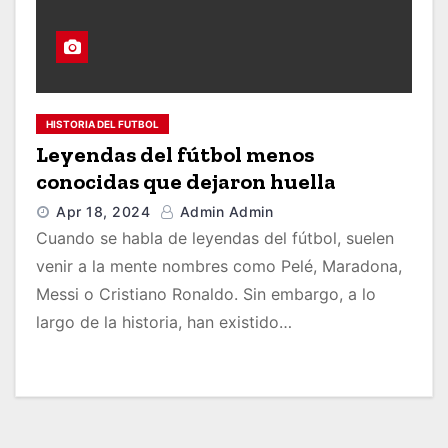
HISTORIA DEL FUTBOL
Leyendas del fútbol menos
conocidas que dejaron huella
Apr 18, 2024
Admin Admin
Cuando se habla de leyendas del fútbol, suelen
venir a la mente nombres como Pelé, Maradona,
Messi o Cristiano Ronaldo. Sin embargo, a lo
largo de la historia, han existido…