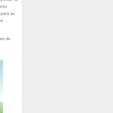
ento
 para su
de
tes de