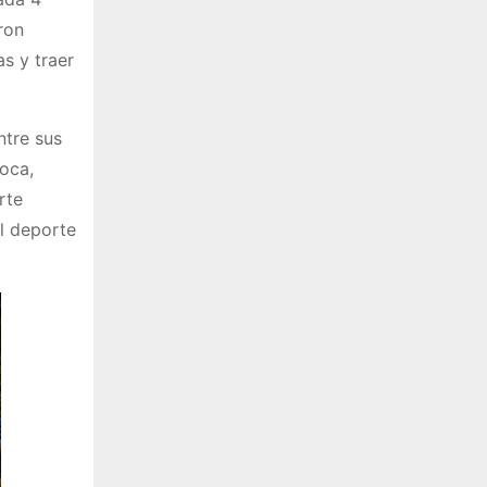
ron
s y traer
ntre sus
poca,
rte
l deporte