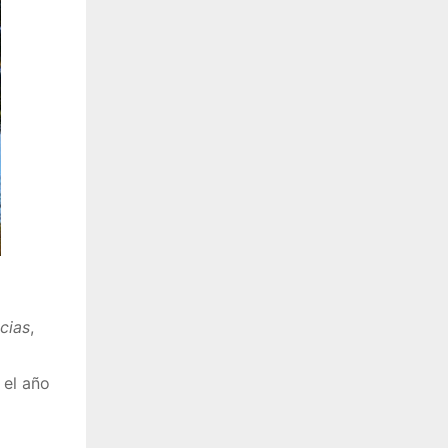
cias
,
 el año