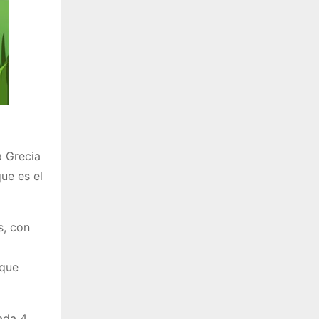
a Grecia
ue es el
s, con
 que
ada 4