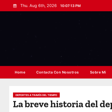
S
Thu. Aug 6th, 2026
10:07:15 PM
k
i
p
t
o
c
o
n
t
Home
Contacta Con Nosotros
Sobre Mi
e
n
t
DEPORTES A TRAVÉS DEL TIEMPO
La breve historia del d