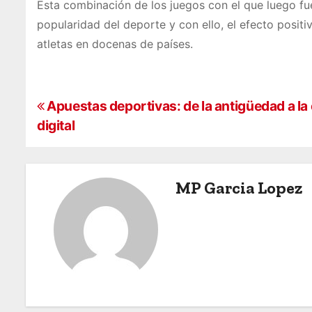
Esta combinación de los juegos con el que luego fu
popularidad del deporte y con ello, el efecto posit
atletas en docenas de países.
P
Apuestas deportivas: de la antigüedad a la 
digital
o
s
MP Garcia Lopez
t
n
a
v
i