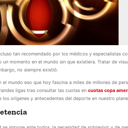
cluso tan recomendado por los médicos y especialistas c
un momento en el mundo sin que existiera. Tratar de visua
mbargo, no siempre existió.
n el mundo eso que hoy fascina a miles de millones de per
randes ligas tras consultar las cuotas en
cuotas copa amer
e los orígenes y antecedentes del deporte en nuestro plan
petencia
d se impone ante todos, la necesidad de sobrevivir y de pe