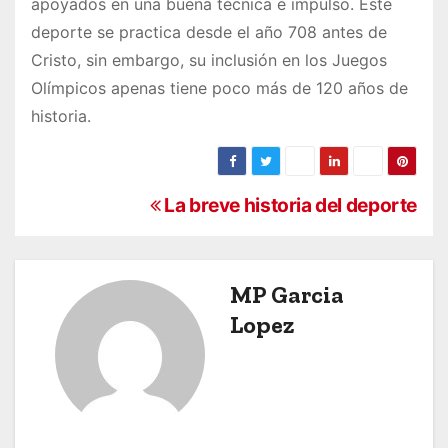
apoyados en una buena técnica e impulso. Este
deporte se practica desde el año 708 antes de
Cristo, sin embargo, su inclusión en los Juegos
Olímpicos apenas tiene poco más de 120 años de
historia.
P
La breve historia del deporte
o
s
MP Garcia
Lopez
t
n
a