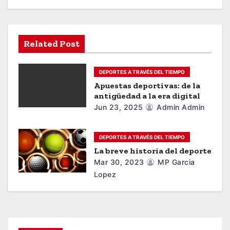
v
i
g
Related Post
a
DEPORTES A TRAVÉS DEL TIEMPO
t
Apuestas deportivas: de la
antigüedad a la era digital
i
Jun 23, 2025
Admin Admin
o
DEPORTES A TRAVÉS DEL TIEMPO
n
La breve historia del deporte
Mar 30, 2023
MP Garcia
Lopez