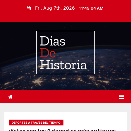
S
Fri. Aug 7th, 2026
11:49:05 AM
k
i
p
t
o
c
o
n
t
e
n
t
DEPORTES A TRAVÉS DEL TIEMPO
¡Estos son los 4 deportes más antiguos